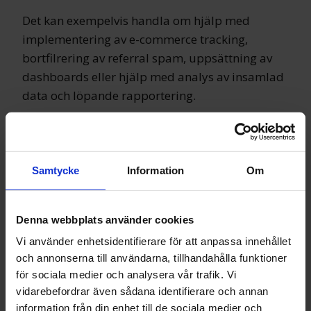
Det kan exempelvis handla om hjälp med
implementering av e-commerce tracking,
bortfilrering av referral spam, uppsättning av
dashboards eller hjälp med analys av insamlad
data och löpande rapportering.
Läs mer
Samtycke
Information
Om
UTBILDNING
En Google Analytics-utbildning skräddarsys
Denna webbplats använder cookies
efter de behov, förkunskaper och önskemål du
Vi använder enhetsidentifierare för att anpassa innehållet
och dina kollegor har.
och annonserna till användarna, tillhandahålla funktioner
för sociala medier och analysera vår trafik. Vi
All undervisning sker (om möjligt) utifrån ditt
vidarebefordrar även sådana identifierare och annan
företags Google Analytics-konto(n).
information från din enhet till de sociala medier och